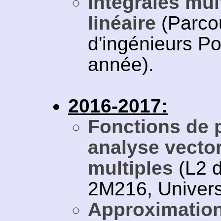
Intégrales mul
linéaire
(Parco
d'ingénieurs Po
année).
2016-2017:
Fonctions de p
analyse vectori
multiples
(L2 
2M216, Universi
Approximatio