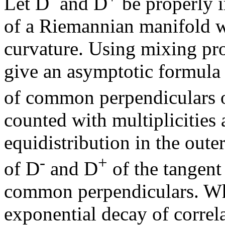
Let D
and D
be properly 
of a Riemannian manifold w
curvature. Using mixing pr
give an asymptotic formula 
of common perpendiculars o
counted with multiplicities
equidistribution in the oute
-
+
of D
and D
of the tangent 
common perpendiculars. Wh
exponential decay of correla