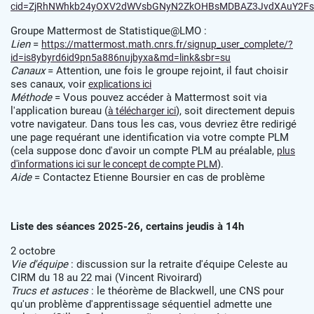
cid=ZjRhNWhkb24yOXV2dWVsbGNyN2ZkOHBsMDBAZ3JvdXAuY2Fs
Groupe Mattermost de Statistique@LMO :
Lien
=
https://mattermost.math.cnrs.fr/signup_user_complete/?
id=is8ybyrd6id9pn5a886nujbyxa&md=link&sbr=su
Canaux
= Attention, une fois le groupe rejoint, il faut choisir
ses canaux, voir
explications ici
Méthode
= Vous pouvez accéder à Mattermost soit via
l'application bureau (
), soit directement depuis
à télécharger ici
votre navigateur. Dans tous les cas, vous devriez être redirigé
une page requérant une identification via votre compte PLM
(cela suppose donc d'avoir un compte PLM au préalable,
plus
).
d'informations ici sur le concept de compte PLM
Aide
= Contactez Etienne Boursier en cas de problème
Liste des séances 2025-26, certains jeudis à 14h
2 octobre
Vie d'équipe
: discussion sur la retraite d'équipe Celeste au
CIRM du 18 au 22 mai (Vincent Rivoirard)
Trucs et astuces
: le théorème de Blackwell, une CNS pour
qu'un problème d'apprentissage séquentiel admette une