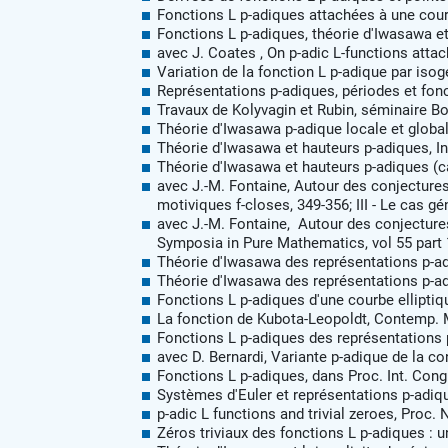
Fonctions L p-adiques attachées à une courb
Fonctions L p-adiques, théorie d'Iwasawa et
avec J. Coates , On p-adic L-functions atta
Variation de la fonction L p-adique par iso
Représentations p-adiques, périodes et fonc
Travaux de Kolyvagin et Rubin, séminaire B
Théorie d'Iwasawa p-adique locale et globale
Théorie d'Iwasawa et hauteurs p-adiques, In
Théorie d'Iwasawa et hauteurs p-adiques (c
avec J.-M. Fontaine, Autour des conjectures 
motiviques f-closes, 349-356; III - Le cas gé
avec J.-M. Fontaine, Autour des conjecture
Symposia in Pure Mathematics, vol 55 part 1
Théorie d'Iwasawa des représentations p-adiqu
Théorie d'Iwasawa des représentations p-adi
Fonctions L p-adiques d'une courbe elliptique
La fonction de Kubota-Leopoldt, Contemp. M
Fonctions L p-adiques des représentations 
avec D. Bernardi, Variante p-adique de la con
Fonctions L p-adiques, dans Proc. Int. Cong
Systèmes d'Euler et représentations p-adique
p-adic L functions and trivial zeroes, Proc.
Zéros triviaux des fonctions L p-adiques : u