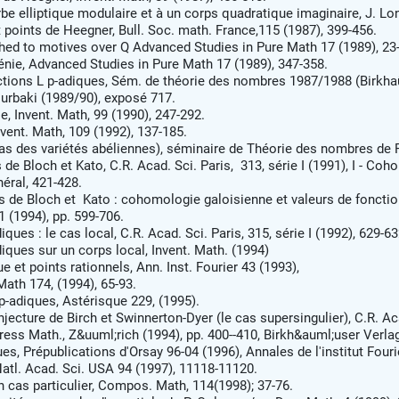
e elliptique modulaire et à un corps quadratique imaginaire, J. Lo
 points de Heegner, Bull. Soc. math. France,115 (1987), 399-456.
ched to motives over Q Advanced Studies in Pure Math 17 (1989), 23
génie, Advanced Studies in Pure Math 17 (1989), 347-358.
tions L p-adiques, Sém. de théorie des nombres 1987/1988 (Birkhaüs
ourbaki (1989/90), exposé 717.
, Invent. Math, 99 (1990), 247-292.
vent. Math, 109 (1992), 137-185.
as des variétés abéliennes), séminaire de Théorie des nombres de P
de Bloch et Kato, C.R. Acad. Sci. Paris, 313, série I (1991), I - Coho
néral, 421-428.
s de Bloch et Kato : cohomologie galoisienne et valeurs de fonctio
 (1994), pp. 599-706.
es : le cas local, C.R. Acad. Sci. Paris, 315, série I (1992), 629-63
ques sur un corps local, Invent. Math. (1994)
 et points rationnels, Ann. Inst. Fourier 43 (1993),
ath 174, (1994), 65-93.
p-adiques, Astérisque 229, (1995).
jecture de Birch et Swinnerton-Dyer (le cas supersingulier), C.R. Acad
ress Math., Z&uuml;rich (1994), pp. 400--410, Birkh&auml;user Verlag
s, Prépublications d'Orsay 96-04 (1996), Annales de l'institut Fouri
 Natl. Acad. Sci. USA 94 (1997), 11118-11120.
n cas particulier, Compos. Math, 114(1998); 37-76.