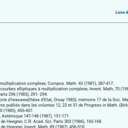
Liste 
 multiplication complexe, Compos. Math. 43 (1981), 387-417.
 courbes elliptiques à multiplication complexe, Invent. Math, 70 (198
aris 296 (1983), 291- 294.
orie d'Iwasawa(thèse d'Etat, Orsay 1983), mémoire 17 de la Soc. Ma
s publiés dans les volumes 12, 22 et 51 de Progress in Math. (Birk
0 (1985), 455-457.
, Astérisque 147-148 (1987), 151-171.
 de Heegner, C.R. Acad. Sci. Paris 303 (1986), 165-168.
 de Heegner, Invent. Math, 89 (1987), 456-510.