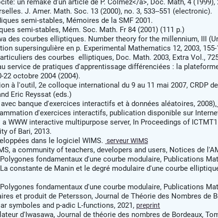
ocité: un remake d'un article de P. Colmez</a>, Doc. Math, 4 (1999),
lles. J. Amer. Math. Soc. 13 (2000), no. 3, 533--551 (electronic).
diques semi-stables, Mémoires de la SMF 2001.
iques semi-stables, Mém. Soc. Math. Fr 84 (2001) (111 p.)
 des courbes elliptiques. Number theory for the millennium, III (Urb
tion supersingulière en p. Experimental Mathematics 12, 2003, 155-
ticuliers des courbes elliptiques, Doc. Math. 2003, Extra Vol., 72
 service de pratiques d'apprentissage différenciées : la plateforme 
-22 octobre 2004 (2004).
n à l'outil, 2e colloque international du 9 au 11 mai 2007, CRDP d
nd Eric Reyssat (eds.)
avec banque d'exercices interactifs et à données aléatoires, 2008),
mmation d'exercices interactifs, publication disponible sur Interne
: a WWW interactive multipurpose server, In Proceedings of ICTMT
ty of Bari, 2013.
loppées dans le logiciel WIMS.
serveur WIMS
MS, a community of teachers, developers and users, Notices de l'A
 Polygones fondamentaux d'une courbe modulaire, Publications Ma
La constante de Manin et le degré modulaire d'une courbe elliptiq
 Polygones fondamentaux d'une courbe modulaire, Publications Ma
es et produit de Petersson, Journal de Théorie des Nombres de Bor
r symboles and p-adic L-functions, 2021,
preprint
ulateur d'Iwasawa, Journal de théorie des nombres de Bordeaux, Tome