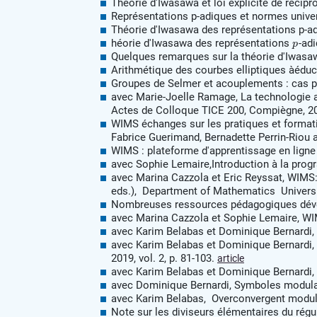
Théorie d'Iwasawa et loi explicite de récipr
Représentations p-adiques et normes universe
Théorie d'Iwasawa des représentations p-a
héorie d'Iwasawa des représentations
-ad
p
Quelques remarques sur la théorie d'Iwasawa
Arithmétique des courbes elliptiques àéduc
Groupes de Selmer et acouplements : cas par
avec Marie-Joelle Ramage, La technologie au
Actes de Colloque TICE 200, Compiègne, 20
WIMS échanges sur les pratiques et formatio
Fabrice Guerimand, Bernadette Perrin-Riou a
WIMS : plateforme d'apprentissage en ligne 
avec Sophie Lemaire,Introduction à la progra
avec Marina Cazzola et Eric Reyssat, WIMS
eds.), Department of Mathematics ­ Universi
Nombreuses ressources pédagogiques déve
avec Marina Cazzola et Sophie Lemaire, WI
avec Karim Belabas et Dominique Bernardi,
avec Karim Belabas et Dominique Bernardi, 
2019, vol. 2, p. 81-103.
article
avec Karim Belabas et Dominique Bernardi,
avec Dominique Bernardi, Symboles modulair
avec Karim Belabas, Overconvergent modula
Note sur les diviseurs élémentaires du rég