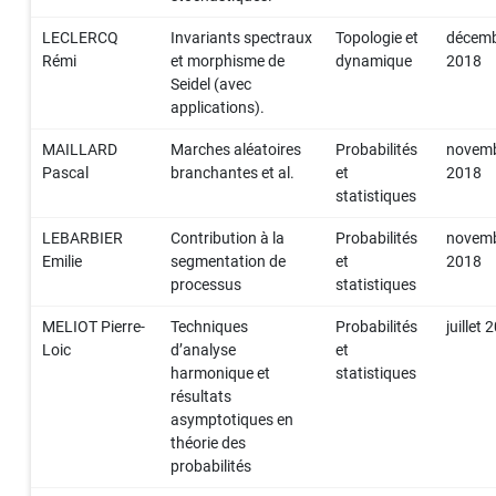
LECLERCQ
Invariants spectraux
Topologie et
décem
Rémi
et morphisme de
dynamique
2018
Seidel (avec
applications).
MAILLARD
Marches aléatoires
Probabilités
novem
Pascal
branchantes et al.
et
2018
statistiques
LEBARBIER
Contribution à la
Probabilités
novem
Emilie
segmentation de
et
2018
processus
statistiques
MELIOT Pierre-
Techniques
Probabilités
juillet
Loic
d’analyse
et
harmonique et
statistiques
résultats
asymptotiques en
théorie des
probabilités