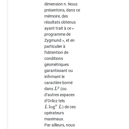
dimension n. Nous
présentons, dans ce
mémoire, des
résultats obtenus
ayant trait à ce «
programme de
Zygmund », et en
particulier à
l’obtention de
conditions
géométriques
garantissant ou
infirmant le
caractère borné
p
dans
(ou
L
d’autres espaces
d’Orlicz tels
α
log
) de ces
L
L
opérateurs
maximaux.
Par ailleurs, nous