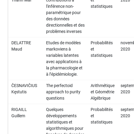
l'inférence non-
statistiques
paramétrique pour
des données
directionnelles et des
problèmes inverses
DELATTRE
Etudes de modèles
Probabilités
novem
Maud
markoviens à
et
2020
variables latentes
statistiques
avec applications à
la pharmacologie et
à l’épidémiologie.
ČESNAVIČIUS
The perfectoid
Arithmétique
septem
Kęstutis
approach to purity
et Géométrie
2020
questions
Algébrique
RIGAILL
Quelques
Probabilités
septem
Guillem
développements
et
2020
statistiques et
statistiques
algorithmiques pour