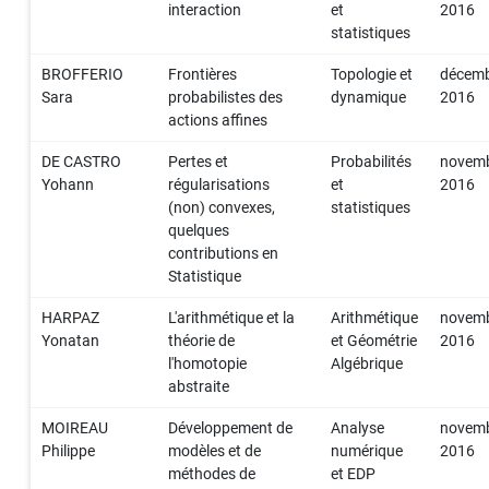
interaction
et
2016
statistiques
BROFFERIO
Frontières
Topologie et
décem
Sara
probabilistes des
dynamique
2016
actions affines
DE CASTRO
Pertes et
Probabilités
novem
Yohann
régularisations
et
2016
(non) convexes,
statistiques
quelques
contributions en
Statistique
HARPAZ
L'arithmétique et la
Arithmétique
novem
Yonatan
théorie de
et Géométrie
2016
l'homotopie
Algébrique
abstraite
MOIREAU
Développement de
Analyse
novem
Philippe
modèles et de
numérique
2016
méthodes de
et EDP