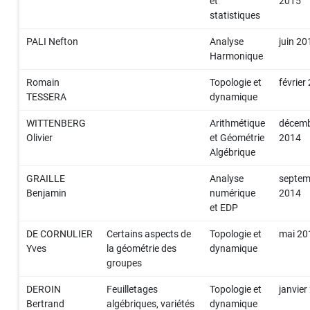
et
2015
statistiques
PALI Nefton
Analyse
juin 20
Harmonique
Romain
Topologie et
février
TESSERA
dynamique
WITTENBERG
Arithmétique
décem
Olivier
et Géométrie
2014
Algébrique
GRAILLE
Analyse
septem
Benjamin
numérique
2014
et EDP
DE CORNULIER
Certains aspects de
Topologie et
mai 20
Yves
la géométrie des
dynamique
groupes
DEROIN
Feuilletages
Topologie et
janvier
Bertrand
algébriques, variétés
dynamique