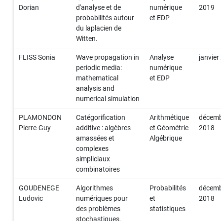
Dorian
d'analyse et de
numérique
2019
probabilités autour
et EDP
du laplacien de
Witten.
FLISS Sonia
Wave propagation in
Analyse
janvier
periodic media:
numérique
mathematical
et EDP
analysis and
numerical simulation
PLAMONDON
Catégorification
Arithmétique
décem
Pierre-Guy
additive : algèbres
et Géométrie
2018
amassées et
Algébrique
complexes
simpliciaux
combinatoires
GOUDENEGE
Algorithmes
Probabilités
décem
Ludovic
numériques pour
et
2018
des problèmes
statistiques
stochastiques.