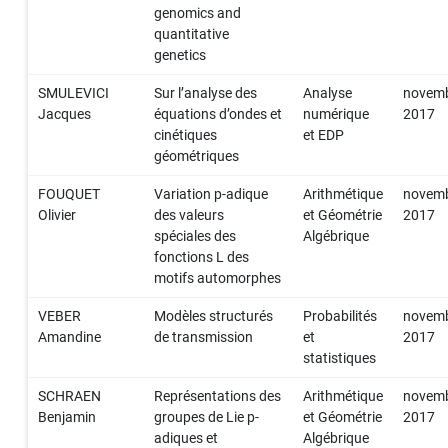
genomics and
quantitative
genetics
SMULEVICI
Sur l’analyse des
Analyse
novem
Jacques
équations d’ondes et
numérique
2017
cinétiques
et EDP
géométriques
FOUQUET
Variation p-adique
Arithmétique
novem
Olivier
des valeurs
et Géométrie
2017
spéciales des
Algébrique
fonctions L des
motifs automorphes
VEBER
Modèles structurés
Probabilités
novem
Amandine
de transmission
et
2017
statistiques
SCHRAEN
Représentations des
Arithmétique
novem
Benjamin
groupes de Lie p-
et Géométrie
2017
adiques et
Algébrique