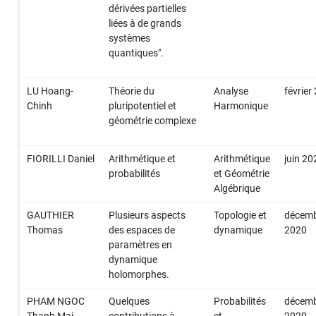
dérivées partielles
liées à de grands
systèmes
quantiques".
LU Hoang-
Théorie du
Analyse
février
Chinh
pluripotentiel et
Harmonique
géométrie complexe
FIORILLI Daniel
Arithmétique et
Arithmétique
juin 20
probabilités
et Géométrie
Algébrique
GAUTHIER
Plusieurs aspects
Topologie et
décem
Thomas
des espaces de
dynamique
2020
paramètres en
dynamique
holomorphes.
PHAM NGOC
Quelques
Probabilités
décem
Thanh Mai
contributions à
et
2020