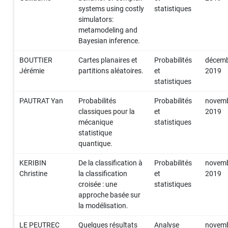
systems using costly
statistiques
simulators:
metamodeling and
Bayesian inference.
BOUTTIER
Cartes planaires et
Probabilités
décem
Jérémie
partitions aléatoires.
et
2019
statistiques
PAUTRAT Yan
Probabilités
Probabilités
novem
classiques pour la
et
2019
mécanique
statistiques
statistique
quantique.
KERIBIN
De la classification à
Probabilités
novem
Christine
la classification
et
2019
croisée : une
statistiques
approche basée sur
la modélisation.
LE PEUTREC
Quelques résultats
Analyse
novem