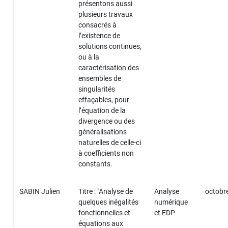
présentons aussi
plusieurs travaux
consacrés à
l’existence de
solutions continues,
ou à la
caractérisation des
ensembles de
singularités
effaçables, pour
l’équation de la
divergence ou des
généralisations
naturelles de celle-ci
à coefficients non
constants.
SABIN Julien
Titre : "Analyse de
Analyse
octobr
quelques inégalités
numérique
fonctionnelles et
et EDP
équations aux