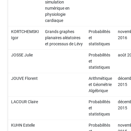
simulation
numérique en
physiologie
cardiaque
KORTCHEMSKI
Grands graphes
Probabilités
novem
Igor
planaires aléatoires
et
2016
et processus de Lévy
statistiques
JOSSE Julie
Probabilités
août 2
et
statistiques
JOUVE Florent
Arithmétique
décem
et Géométrie
2015
Algébrique
LACOUR Claire
Probabilités
décem
et
2015
statistiques
KUHN Estelle
Probabilités
novem