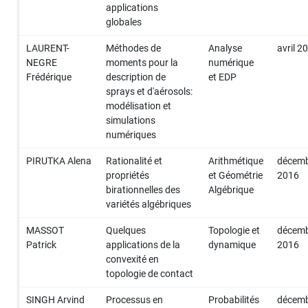
applications
globales
LAURENT-
Méthodes de
Analyse
avril 2
NEGRE
moments pour la
numérique
Frédérique
description de
et EDP
sprays et d'aérosols:
modélisation et
simulations
numériques
PIRUTKA Alena
Rationalité et
Arithmétique
décem
propriétés
et Géométrie
2016
birationnelles des
Algébrique
variétés algébriques
MASSOT
Quelques
Topologie et
décem
Patrick
applications de la
dynamique
2016
convexité en
topologie de contact
SINGH Arvind
Processus en
Probabilités
décem