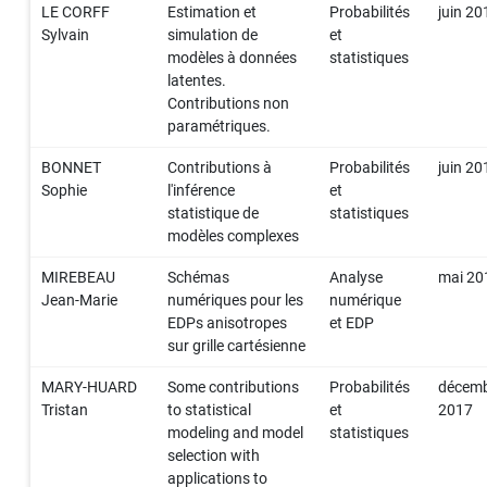
LE CORFF
Estimation et
Probabilités
juin 20
Sylvain
simulation de
et
modèles à données
statistiques
latentes.
Contributions non
paramétriques.
BONNET
Contributions à
Probabilités
juin 20
Sophie
l'inférence
et
statistique de
statistiques
modèles complexes
MIREBEAU
Schémas
Analyse
mai 20
Jean-Marie
numériques pour les
numérique
EDPs anisotropes
et EDP
sur grille cartésienne
MARY-HUARD
Some contributions
Probabilités
décem
Tristan
to statistical
et
2017
modeling and model
statistiques
selection with
applications to