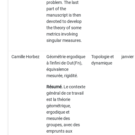
problem. The last
part of the
manuscript is then
devoted to develop
the theory of some
metrics involving
singular measures.
Camille Horbez
Géométrie ergodique
Topologie et
janvier
à l'infini de Out(Fn),
dynamique
équivalence
mesurée, rigidité.
Résumé.
Le contexte
général de ce travail
est la théorie
géométrique,
ergodique et
mesurée des
groupes, avec des
emprunts aux