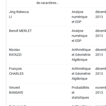
de caractères...
Jing-Rebecca
Analyse
décem
LI
numérique
2013
et EDP
Benoît MERLET
Analyse
décem
numérique
2013
et EDP
Nicolas
Arithmétique
décem
RATAZZI
et Géométrie
2013
Algébrique
François
Arithmétique
décem
CHARLES
et Géométrie
2013
Algébrique
Vincent
Probabilités
novem
BANSAYE
et
2013
statistiques