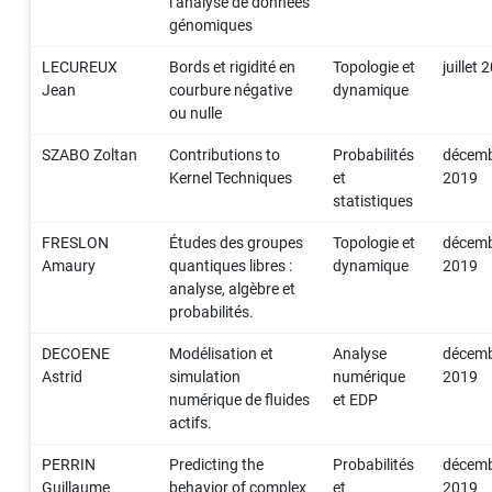
l’analyse de données
génomiques
LECUREUX
Bords et rigidité en
Topologie et
juillet
Jean
courbure négative
dynamique
ou nulle
SZABO Zoltan
Contributions to
Probabilités
décem
Kernel Techniques
et
2019
statistiques
FRESLON
Études des groupes
Topologie et
décem
Amaury
quantiques libres :
dynamique
2019
analyse, algèbre et
probabilités.
DECOENE
Modélisation et
Analyse
décem
Astrid
simulation
numérique
2019
numérique de fluides
et EDP
actifs.
PERRIN
Predicting the
Probabilités
décem
Guillaume
behavior of complex
et
2019