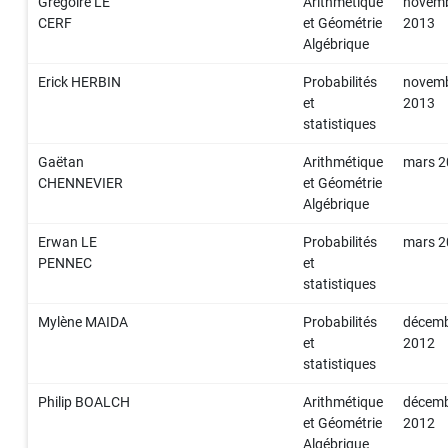
Grégoire LE
Arithmétique
novem
CERF
et Géométrie
2013
Algébrique
Erick HERBIN
Probabilités
novem
et
2013
statistiques
Gaëtan
Arithmétique
mars 
CHENNEVIER
et Géométrie
Algébrique
Erwan LE
Probabilités
mars 
PENNEC
et
statistiques
Mylène MAIDA
Probabilités
décem
et
2012
statistiques
Philip BOALCH
Arithmétique
décem
et Géométrie
2012
Algébrique