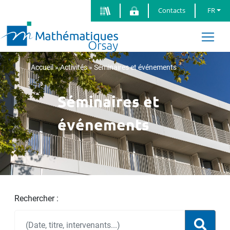
Contacts
FR
Accueil
»
Activités
»
Séminaires et événements
Séminaires et
événements
Rechercher :