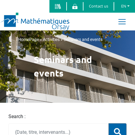
Contact us
EN
HomePage
»
Activities
»
Seminars and events
Seminars and
events
Search :