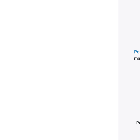
Po
mat
P