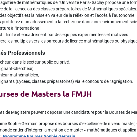
agistère de mathématiques de l’Université Paris- Saclay propose une form
e de la licence ou des classes préparatoires de Mathématiques spéciales
des objectifs est la mise en valeur de la réflexion et l’accès à l’autonomie
 profiterez d’un adossement à la recherche dans une environnement scie
rture à l’international
ctif limité et encadrement par des équipes expérimentées et motivées
erelles multiples vers les parcours de licence mathématiques ou physiqu
és Professionnels
cheur, dans le secteur public ou privé,
ignant-chercheur,
nieur mathématicien,
ignants (Lycées, classes préparatoires) via le concours de l’agrégation.
urses de Masters la FMJH
nts de Magistère peuvent déposer une candidature pour la Bourses de M
me Sophie Germain propose des bourses d’excellence de niveau master, 
onde entier d’intégrer la mention de master « mathématiques et applicat
 :
Programme Bourses Sophie Germain