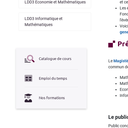
LDD3 Economie et Mathématiques
et c
Les 
Fon
LDD3 Informatique et
l'év
Mathématiques
Voic
gene
Pr
Catalogue de cours
Le
Magistè
commun de L
Math
Emploi du temps
Math
Econ
Info
Nos formations
Le publi
Public conc