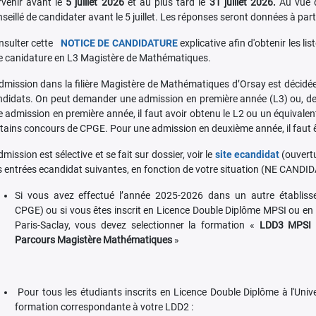
rvenir avant le
5 juillet 2026
et au plus tard le
31 juillet 2026.
Au vue d
seillé de candidater avant le 5 juillet. Les réponses seront données à partir
nsulter cette
NOTICE DE CANDIDATURE
explicative afin d'obtenir les l
e canidature en L3 Magistère de Mathématiques.
dmission dans la filière Magistère de Mathématiques d’Orsay est décidé
ndidats. On peut demander une admission en première année (L3) ou, de
 admission en première année, il faut avoir obtenu le L2 ou un équivalen
tains concours de CPGE. Pour une admission en deuxième année, il faut ê
dmission est sélective et se fait sur dossier, voir le
site ecandidat
(ouvertu
s entrées ecandidat suivantes, en fonction de votre situation (NE CA
Si vous avez effectué l’année 2025-2026 dans un autre établisse
CPGE) ou si vous êtes inscrit en Licence Double Diplôme MPSI ou en L2
Paris-Saclay, vous devez selectionner la formation «
LDD3 MPSI (
Parcours Magistère Mathématiques
»
Pour tous les étudiants inscrits en Licence Double Diplôme à l'Univ
formation correspondante à votre LDD2 :