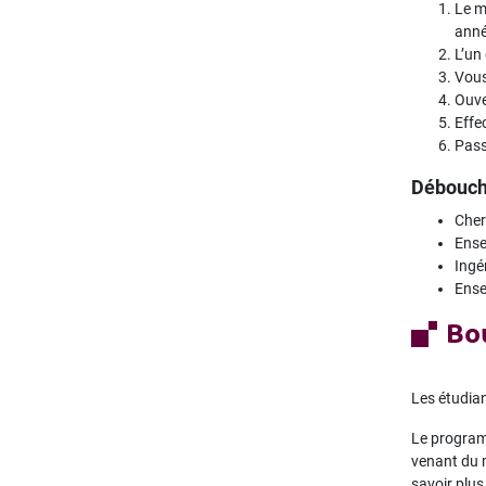
Le m
anné
L’un 
Vous
Ouve
Effe
Pass
Débouch
Cher
Ense
Ingé
Ense
Bo
Les étudia
Le program
venant du m
savoir plus