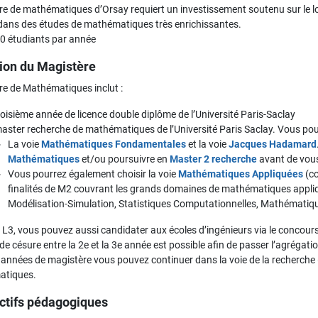
e de mathématiques d’Orsay requiert un investissement soutenu sur le lon
dans des études de mathématiques très enrichissantes.
 60 étudiants par année
ion du Magistère
re de Mathématiques inclut :
roisième année de licence double diplôme de l’Université Paris-Saclay
aster recherche de mathématiques de l’Université Paris Saclay. Vous pou
La voie
Mathématiques Fondamentales
et la voie
Jacques Hadamard
Mathématiques
et/ou poursuivre en
Master 2 recherche
avant de vous
Vous pourrez également choisir la voie
Mathématiques Appliquées
(co
finalités de M2 couvrant les grands domaines de mathématiques appli
Modélisation-Simulation, Statistiques Computationnelles, Mathématiqu
u L3, vous pouvez aussi candidater aux écoles d’ingénieurs via le concour
e césure entre la 2e et la 3e année est possible afin de passer l’agréga
3 années de magistère vous pouvez continuer dans la voie de la recherch
atiques.
ctifs pédagogiques