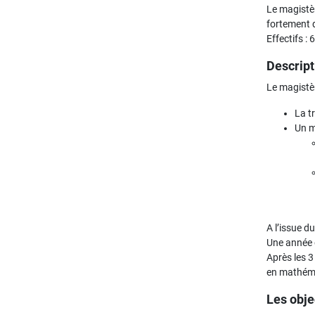
Le magistèr
fortement 
Effectifs :
Descript
Le magistè
La t
Un m
A l’issue d
Une année d
Après les 
en mathém
Les obje