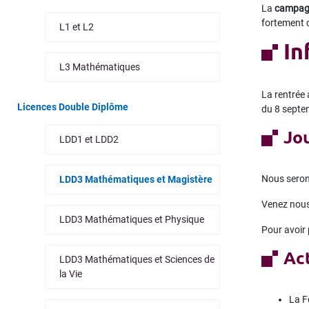
La
campagn
fortement 
L1 et L2
In
L3 Mathématiques
La rentrée 
Licences Double Diplôme
du 8 septem
Jou
LDD1 et LDD2
Nous sero
LDD3 Mathématiques et Magistère
Venez nous 
LDD3 Mathématiques et Physique
Pour avoir 
Ac
LDD3 Mathématiques et Sciences de
la Vie
La F