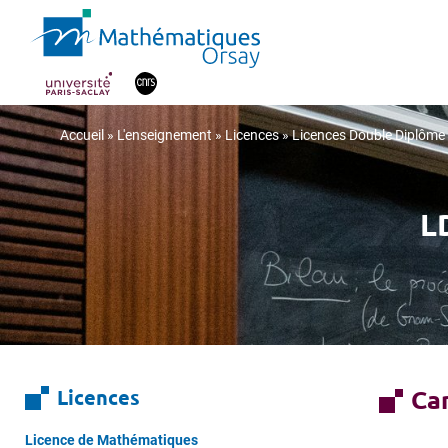
Accueil
»
L'enseignement
»
Licences
»
Licences Double Diplôme
L
Licences
Ca
Licence de Mathématiques