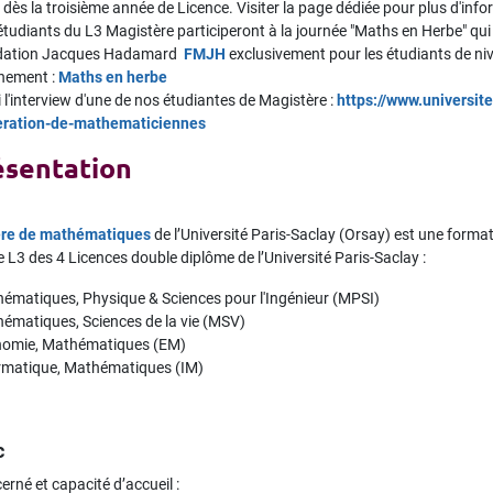
e dès la troisième année de Licence. Visiter la page dédiée pour plus d'info
étudiants du L3 Magistère participeront à la journée "Maths en Herbe" qui au
dation Jacques Hadamard
FMJH
exclusivement pour les étudiants de nive
énement :
Maths en herbe
i l'interview d'une de nos étudiantes de Magistère :
https://www.universite
ration-de-mathematiciennes
ésentation
re de mathématiques
de l’Université Paris-Saclay (Orsay) est une forma
3 des 4 Licences double diplôme de l’Université Paris-Saclay :
ématiques, Physique & Sciences pour l'Ingénieur (MPSI)
ématiques, Sciences de la vie (MSV)
omie, Mathématiques (EM)
rmatique, Mathématiques (IM)
c
erné et capacité d’accueil :