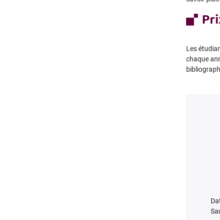
Pr
Les étudia
chaque anné
bibliograp
Dat
Sa