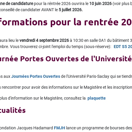
e de candidature
pour la réntrée 2026 ouvrira le
10 juin 2026
(voir plus 
conseillé de candidater AVANT le
5 juillet 2026.
formations pour la rentrée 2
aura lieu le
vendredi 4 septembre 2026
à 10:30 en salle 0A1 du bâtiment
bre. Vous trouverez ci-joint l'emploi du temps (sous-réserve):
EDT S5 2
rnée Portes Ouvertes de l'Université
ns aux
Journées Portes Ouvertes
de l'Université Paris-Saclay qui se tiend
rencontrer pour avoir des informations sur le Magistère et les inscription
plus d'information sur le Magistère, consultez la
plaquette
tualités
ondation Jacques Hadamard
FMJH
lance un programme de bourses dest