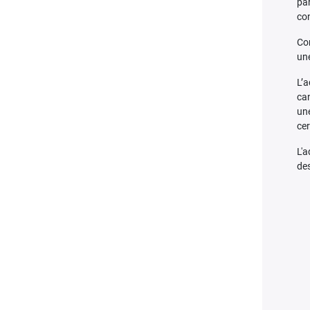
pa
con
Co
un
L’a
ca
une
cer
L'a
de