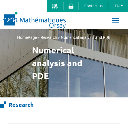
Contact us
EN
HomePage
»
Research
»
Numerical analysis and PDE
Numerical
analysis and
PDE
Research