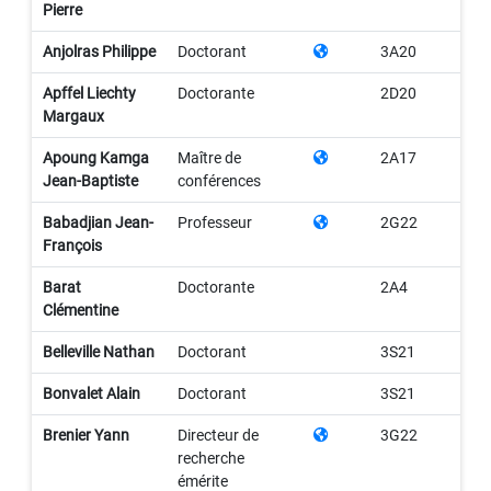
Pierre
Anjolras Philippe
Doctorant
3A20
Apffel Liechty
Doctorante
2D20
Margaux
Apoung Kamga
Maître de
2A17
Jean-Baptiste
conférences
Babadjian Jean-
Professeur
2G22
François
Barat
Doctorante
2A4
Clémentine
Belleville Nathan
Doctorant
3S21
Bonvalet Alain
Doctorant
3S21
Brenier Yann
Directeur de
3G22
recherche
émérite