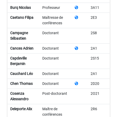
Burq Nicolas
Professeur
3A11
Caetano Filipa
Maîtresse de
2E3
conférences
Campagne
Doctorant
2S8
Sébastien
Cances Adrien
Doctorant
2A1
Capdeville
Doctorant
2S15
Benjamin
Cauchard Léo
Doctorant
2A1
Chen Thomas
Doctorant
2D20
Cosenza
Post-doctorant
2O21
Alessandro
Deleporte Alix
Maître de
2R6
conférences