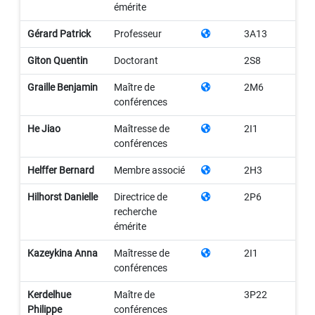
émérite
Gérard Patrick
Professeur
3A13
Giton Quentin
Doctorant
2S8
Graille Benjamin
Maître de
2M6
conférences
He Jiao
Maîtresse de
2I1
conférences
Helffer Bernard
Membre associé
2H3
Hilhorst Danielle
Directrice de
2P6
recherche
émérite
Kazeykina Anna
Maîtresse de
2I1
conférences
Kerdelhue
Maître de
3P22
Philippe
conférences