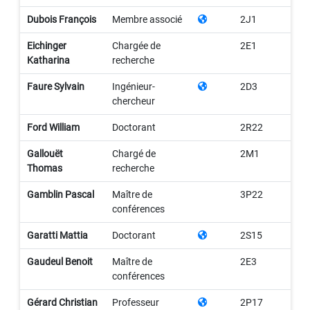
Dubois François
Membre associé
2J1
Eichinger
Chargée de
2E1
Katharina
recherche
Faure Sylvain
Ingénieur-
2D3
chercheur
Ford William
Doctorant
2R22
Gallouët
Chargé de
2M1
Thomas
recherche
Gamblin Pascal
Maître de
3P22
conférences
Garatti Mattia
Doctorant
2S15
Gaudeul Benoit
Maître de
2E3
conférences
Gérard Christian
Professeur
2P17