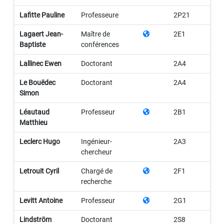
Lafitte Pauline
Professeure
2P21
Lagaert Jean-
Maître de
2E1
Baptiste
conférences
Lallinec Ewen
Doctorant
2A4
Le Bouëdec
Doctorant
2A4
Simon
Léautaud
Professeur
2B1
Matthieu
Leclerc Hugo
Ingénieur-
2A3
chercheur
Letrouit Cyril
Chargé de
2F1
recherche
Levitt Antoine
Professeur
2G1
Lindström
Doctorant
2S8