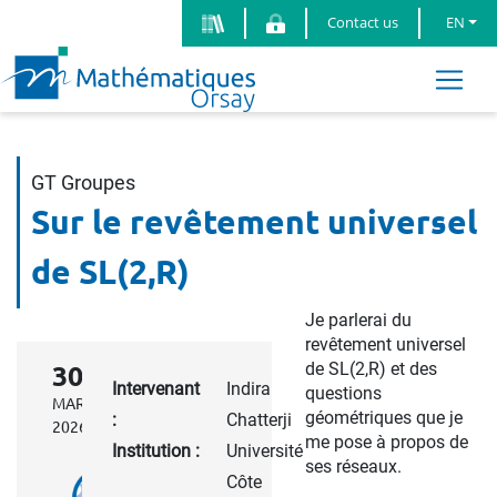
Contact us
EN
GT Groupes
Sur le revêtement universel
de SL(2,R)
Je parlerai du
revêtement universel
de SL(2,R) et des
30
Intervenant
Indira
questions
MARCH
géométriques que je
:
Chatterji
2026
me pose à propos de
Institution :
Université
ses réseaux.
Côte