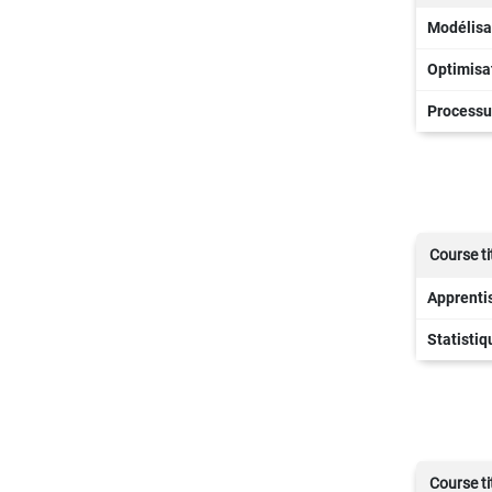
Modélisa
Optimisa
Processu
Course ti
Apprenti
Statisti
Course ti