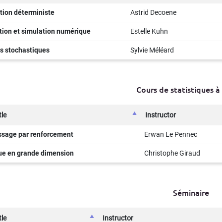
tion déterministe
Astrid Decoene
tion et simulation numérique
Estelle Kuhn
s stochastiques
Sylvie Méléard
Cours de statistiques à 
tle
Instructor
ssage par renforcement
Erwan Le Pennec
que en grande dimension
Christophe Giraud
Séminaire
tle
Instructor