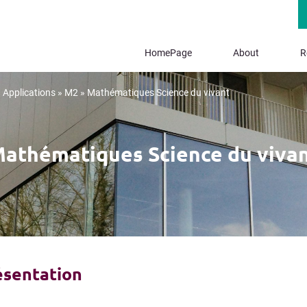
HomePage
About
R
Applications
»
M2
»
Mathématiques Science du vivant
athématiques Science du viva
ésentation