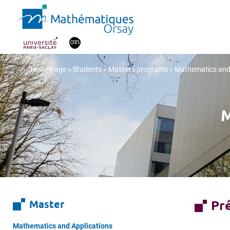
HomePage
»
Students
»
Master's programs
»
Mathematics and 
M
Master
Pr
Mathematics and Applications