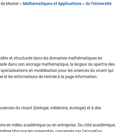
 de Master «
Mathématiques et Applications
» de l’
Université
plète et structurée dans les domaines mathématiques en
 réside dans son ancrage mathématique, la largeur du spectre des
écialisations en modélisation pour les sciences du vivant qui
 et les informations de rentrée à la page information.
ciences du vivant (biologie, médecine, écologie) et à des
toire en milieu académique ou en entreprise. Du côté académique,
même titre que les universités, concernés par l’accueil ou