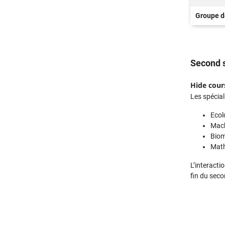
Groupe d
Second 
Hide cour
Les spécial
Ecol
Mach
Biom
Math
L’interacti
fin du seco