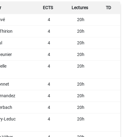
r
ECTS
Lectures
TD
uvé
4
20h
Thirion
4
20h
l
4
20h
eunier
4
20h
elle
4
20h
onnet
4
20h
ernandez
4
20h
erbach
4
20h
vy-Leduc
4
20h
 Véber
4
20h