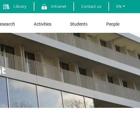
Library
Intranet
Contact us
EN
esearch
Activities
Students
People
nt