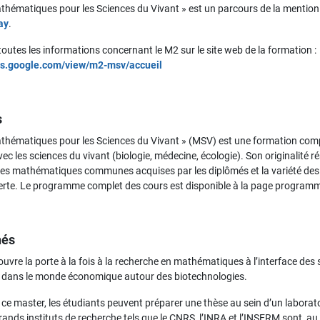
thématiques pour les Sciences du Vivant
» est un parcours de la mention
ay
.
outes les informations concernant le M2 sur le site web de la formation :
tes.google.com/view/m2-msv/accueil
s
thématiques pour les Sciences du Vivant
» (MSV) est une formation com
vec les sciences du vivant (biologie, médecine, écologie). Son originalité
s mathématiques communes acquises par les diplômés et la variété des sp
ferte. Le programme complet des cours est disponible à la page programme
hés
uvre la porte à la fois à la recherche en mathématiques à l’interface des s
dans le monde économique autour des biotechnologies.
e ce master, les étudiants peuvent préparer une thèse au sein d’un labora
rands instituts de recherche tels que le CNRS, l’INRA et l’INSERM sont, au 