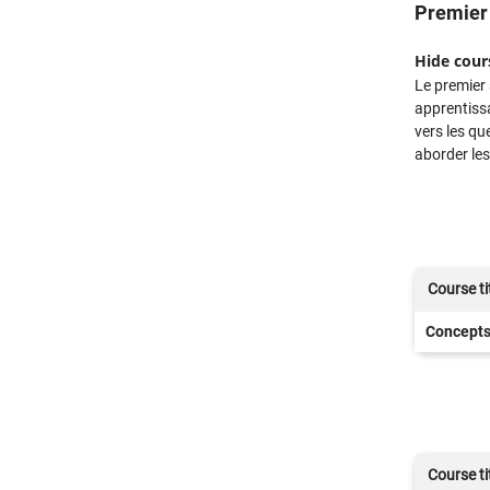
Premier
Hide cour
Le premier
apprentissa
vers les qu
aborder les
Course ti
Concepts 
Course ti