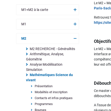
Le M2 «
Ma
Paris-Sacl
M1+M2 à la carte
Retrouvez t
https://si
M1
M2
Objectif
M2 RECHERCHE - Généralités
Le M2 «
Ma
Arithmétique, Analyse,
interface a
Géométrie
compétence
Analyse Modélisation
leur est of
Simulation
Mathématiques Science du
vivant
Débouc
Présentation
Ce master o
Modalités et inscription
débouchés 
Contacts et infos pratiques
Programmes
A l’issue d
Bourses
plusieurs g