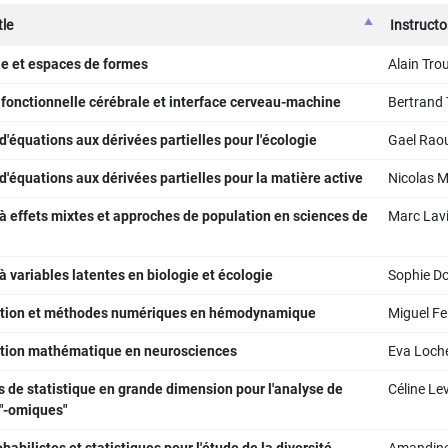
tle
Instructo
e et espaces de formes
Alain Tro
fonctionnelle cérébrale et interface cerveau-machine
Bertrand 
'équations aux dérivées partielles pour l'écologie
Gael Raou
'équations aux dérivées partielles pour la matière active
Nicolas M
 effets mixtes et approches de population en sciences de
Marc Lavi
 variables latentes en biologie et écologie
Sophie D
tion et méthodes numériques en hémodynamique
Miguel F
tion mathématique en neurosciences
Eva Loch
de statistique en grande dimension pour l'analyse de
Céline Le
"-omiques"
obabilistes et statistiques pour l'étude de la diversité
Amandine