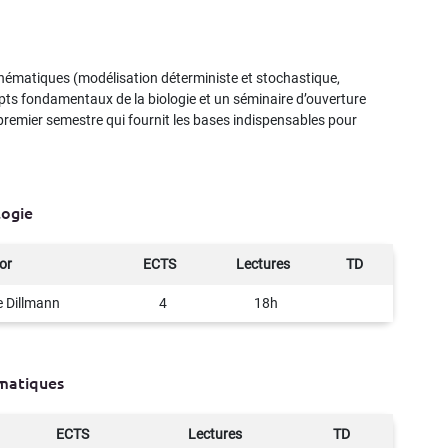
matiques (modélisation déterministe et stochastique,
epts fondamentaux de la biologie et un séminaire d’ouverture
premier semestre qui fournit les bases indispensables pour
logie
or
ECTS
Lectures
TD
e Dillmann
4
18h
matiques
ECTS
Lectures
TD