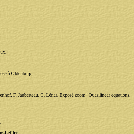
aux.
posé à Oldenburg.
tenhof, F. Jauberteau, C. Léna). Exposé zoom "Quasilinear equations,
.
g-Leffler.