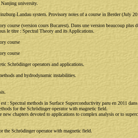
 Nanjing university.
nzburg-Landau system. Provisory notes of a course in Berder (July 2013
ory course (version cours Bucarest). Dans une version beaucoup plus dé
s le titre : Spectral Theory and its Applications.
ory course
ory course
tic Schrödinger operators and applications.
methods and hydrodynamic instabilities.
is.
re est : Spectral methods in Surface Superconductivity paru en 2011 dans
thods for the Schrödinger operator with magnetic field.
e new chapters devoted to applications to complex analysis or to super
r the Schrödinger operator with magnetic field.