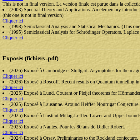
This is not in final version. La version finale est parue dans la coll
(2003) Spectral Theory and Applications. An elementary introduct
(this one is not in final version)
Cliquer ici
(1998) Semiclassical Analysis and Statistical Mechanics. (This on
(1995) Semiclassical Analysis for Schrödinger Operators, Laplace 
Cliquer ici
Exposés (fichiers .pdf)
(2026) Exposé à Cambridge et Stuttgart. Asymptotics for the magne
Cliquer ici
(2026) Exposé à Roscoff. Recent results on Quantum tunneling in d
Cliquer ici
(2025) Exposé à Lund. Courant or Pleijel theorems for Hörmander's
Cliquer ici
(2025) Exposé à Lausanne. Around Helffer-Nourrigat Conjecture
Cliquer ici
(2025) Exposé à l'institut Mittag-Leffler. Lower and Upper bounds
Cliquer ici
(2025) Exposé à Nantes. Pour les 80 ans de Didier Robert.
Cliquer ici
(2024) Exposé à Orsay. Preliminaries to the Rockland conjecture.