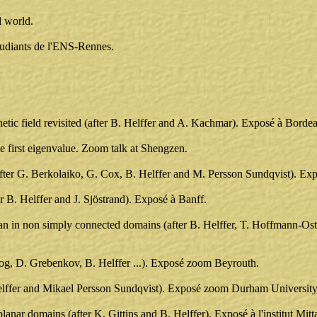
 world.
étudiants de l'ENS-Rennes.
tic field revisited (after B. Helffer and A. Kachmar). Exposé à Borde
he first eigenvalue. Zoom talk at Shengzen.
after G. Berkolaiko, G. Cox, B. Helffer and M. Persson Sundqvist). Ex
 B. Helffer and J. Sjöstrand). Exposé à Banff.
cian in non simply connected domains (after B. Helffer, T. Hoffmann-Os
mog, D. Grebenkov, B. Helffer ...). Exposé zoom Beyrouth.
. Helffer and Mikael Persson Sundqvist). Exposé zoom Durham University
nar domains (after K. Gittins and B. Helffer). Exposé à l'institut Mitta