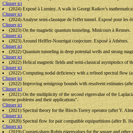
Cliquer ici
(2024) Exposé à Luminy. A walk in Georgi Raikov's mathematical
Cliquer ici
(2024) Analyse semi-classique de l'effet tunnel. Exposé pour les 
Cliquer ici
(2023) On the magnetic quantum tunneling. Minicours à Rennes.
Cliquer ici
(2023) Around Helffer-Nourrigat conjecture. Exposé à Athènes.
Cliquer ici
(2022) Quantum tunneling in deep potential wells and strong magne
Cliquer ici
(2022) Helical magnetic fields and semi-classical asymptotics of t
Cliquer ici
(2022) Computing nodal deficiency with a refined spectral flow (
Cliquer ici
(2022) Improving semigroup bounds with resolvent estimates (after
Cliquer ici
(2021) On the multiplicity of the second eigenvalue of the Lapla
inverse problems and their applications".
Cliquer ici
(2021) Spectral theory for the Bloch-Torrey operator (after Y. Al
Cliquer ici
(2020) Spectral flow for pair compatible equipartitions (after B
Cliquer ici
(2019) Courant-sharp Robin eigenvalues for the square and other pla