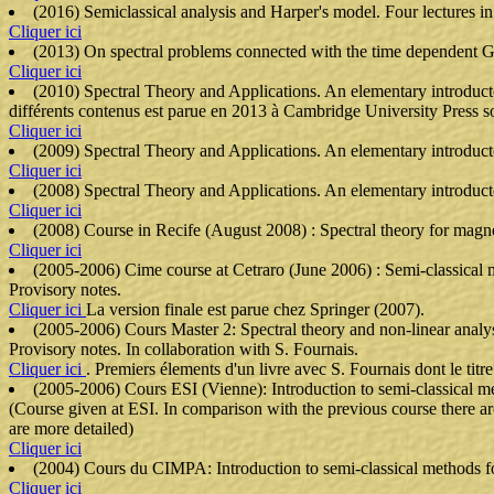
(2016) Semiclassical analysis and Harper's model. Four lectures in
Cliquer ici
(2013) On spectral problems connected with the time dependent Gi
Cliquer ici
(2010) Spectral Theory and Applications. An elementary introduct
différents contenus est parue en 2013 à Cambridge University Press sou
Cliquer ici
(2009) Spectral Theory and Applications. An elementary introduct
Cliquer ici
(2008) Spectral Theory and Applications. An elementary introduct
Cliquer ici
(2008) Course in Recife (August 2008) : Spectral theory for magne
Cliquer ici
(2005-2006) Cime course at Cetraro (June 2006) : Semi-classical 
Provisory notes.
Cliquer ici
La version finale est parue chez Springer (2007).
(2005-2006) Cours Master 2: Spectral theory and non-linear analys
Provisory notes. In collaboration with S. Fournais.
Cliquer ici
. Premiers élements d'un livre avec S. Fournais dont le tit
(2005-2006) Cours ESI (Vienne): Introduction to semi-classical me
(Course given at ESI. In comparison with the previous course there ar
are more detailed)
Cliquer ici
(2004) Cours du CIMPA: Introduction to semi-classical methods fo
Cliquer ici